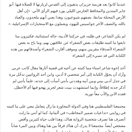
عندما كانوا بعد هزيمة حزيران يذهبون إلى القدس لزيارتها لا للصلاة فيها. أبو
جابر المتدين والمحافظ الحارس الليلي يورد فيهم الرأي الآتي: «إن أهل
الأرض المحتلة سابقا، نصفهم شيوعيون، وهذا يعني أنهم ملحدون، والعياذ
بالله، والنصف الآخر جواسيس لليهود، ويعملون مع الاستخبارات الإسرائيلية..».
لم يكن الشاعر، في طلبه، في حركتنا الأدبية، حالة استثنائية، فكثيرون منا
تابعوا ما كتبته طليقات بعض الشعراء عن علاقتهن بهم، وما باح به بعض
الشعراء لأصدقاء مقربين منهم، وموقف أقارب الشعراء وأصدقائهم من هذه
الكتابة التي قد تسيء إلى الشعراء.
أحد إخوة شاعر استاء مما كتبته عن أخيه في قضية أثارها مقال كاتب عربي
وأراد أن يحوّل الكتابة إلى أمر شخصي لا أدبي، وابن أحد الروائيين تدخّل مرة
في جدل أدبي بيني وبين أبيه وهددني بأنني أسأت إلى جدته، علماً بأنني لم
أذكر جدته إطلاقاً، وإنما استشهدت ببيت شعر لجرير يهجو فيها أم الأخطل،
فعده الابن والأب معاً تورية.
مجتمعنا الفلسطيني هنا وفي الدولة المجاورة ما زال يتعامل معي على ما كتبته
في روايتي «تداعيات ضمير المخاطب» في ألمانيا، كما لو أنني ما زلت
أتصرف هنا تصرف شخصية الرواية هناك، وهذا قلب حياة كثيرين وأقض
مضجعي أيضاً. مجتمعنا لا يدرك أن هناك فرقاً بين هنا وهناك وبين المرء شاباً