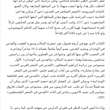
شعر القدس حظي باهتمام الباحثين، ولكن دراسته تأتي «وهي تزعم أنها
أحاطت بكل هذا، وأنها اتبعت منهجاً ندّ عن المناهج السابقة، وكان ألصق
بالمادة المدروسة «الشعر المعاصر في القدس» (ص7)، ويكرر هذا في
الخاتمة «بنيت الدراسة على منهج مغاير للمناهج التي اتبعها الباحثون
السابقون». (ص 257). وكنت أتمنى لو أنه لم يصدر مثل هذين الحكمَين تاركاً
للقراء استنتاجهما، فهما أقرب إلى مديح الذات منهما إلى الحكم الموضوعي،
ولو كانا صدرا عن غيره لكانا أكثر إقناعاً.
الكتاب الذي يقع في أربعة فصول، هي عبقرية المكان وسورة الغضب والقدس
في الوجدان ونشيد القدس، يضم أيضاً ملحقاً بقصائد لـ 18 شاعراً وشاعرة،
كان النصيب الأكبر منها للذكور. وعنوانان من العناوين مأخوذان من دراستين
سابقتين رصدهما وهما «عبقرية المكان» والقدس في الوجدان». الأول
مستوحى من دراسة إبراهيم السعافين «القدس في الشعر العربي الحديث
في نماذج مختارة»، والثاني من كتاب إبراهيم حلمي «القدس في الشعر
العربي» الذي تشكل أكثره من الكتابة تحت عنوان «القدس في شعر العاطفة
الوجدانية»، ويمكن القول: إن الفصل الرابع «نشيد القدس» الذي يمكن أن
يعد فصلاً جديداً، لم يكتب عنه الدارسون من قبل، مستوحى من التفات فاروق
مواسي إلى نشيد الأخوين رحباني في كتابه «القدس في الشعر الفلسطيني»
1995.
وإذا ما أمعن المرء النظر في فقرتَي الدارس عن منهجه الذي، كما زعم، ندّ