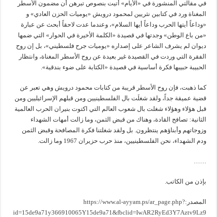
في مقالتي المنشورة في «الأيام» أتيت بنصوص تبرهن أن مضمون الأسطر
المغناة ورد في كتابين نثريين لمحمود درويش «يوميات الحزن العادي» و
«وداعاً أيتها الحرب وداعاً أيها السلام»، وعندما عدت لاحقاً أبحث عن عبارة
«من باع الوطن» وجدتها في قصيدة «الكلمة الأخيرة في الحوار» التي ضمها
ديوان لم يشرف الشاعر على إصداره «يوميات جرح فلسطيني»، بل إن روح
الفقرة التي وردت في القصيدة غير بعيدة عن روح الأسطر المغناة، وانتظار
الحبيبة حبيبها فكرة أساسية في قصيدة «الكتابة على ضوء بندقية».
كما ذهبت، فإن روح الأسطر قريبة من كتابات محمود درويش وهي تعبر عن
قضية عميقة جداً، ولقد شغلَت بال الفلسطينيين ومن قبلهم الإسرائيليين ومن
قبل هؤلاء وهؤلاء شغلت بال شعوب العالم التي اكتوت بنيران الحرب العالمية
الثانية: تصافح القادة، وهناك من قبض الثمن، وما زالت أمهات الشهداء
وزوجاتهم وأبناؤهم ينتظرون. بل ولقد شغلتنا فكرة المصافحة وقبض الثمن
ودم الشهداء، نحن الفلسطينيين، منذ حرب حزيران 1967 وما زالت.
……
بإذن من الكاتب.
المصدر:
https://www.al-ayyam.ps/ar_page.php?
id=15de9a71y366910065Y15de9a71&fbclid=IwAR2RyEd3Y7Aztv9Lz9