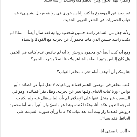
والمرء كهلاً عجوزاً وهن العظم منه واشتعل رأسه شيباً.
غير بعيد عن الموضوع ما كتبه إلياس خوري في روايته «رجل يشبهني» عن
غياب الخمريات في الشعر العربي الحديث.
ولأنه جعل من الشاعر راشد حسين شخصية روائية فقد سأل أيضاً: – لماذا لم
يكتب راشد حسين الذي مات مخموراً، عن تجربته مع الفودكا والنبيذ؟.
ومع أنه كتب أيضاً عن محمود درويش إلا أنه لم يناقش عدم كتابته في الخمر.
هل كان إلياس وثيق الصلة بالشاعر ولاحظ أنه لا يشرب الخمر؟
هنا يمكن أن أتوقف أمام تجربة مظفر النواب؟
كتب مظفر في موضوع الخمر قصائد ورباعيات لا تقل فنياً عن قصائد «أبو
نواس» ورباعيات الخيام، وفيها يعبر عن تجربته، وظل يقرأ قصائده، وهو في
السبعين، غير متخل عنها على الإطلاق. لم يأبه لما سيقال عنه ولم يكترث
لموجة التدين. هكذا أنا، وهكذا كنت، وهذا هو ماضيّ ولن أتبرأ منه. أما محمود
درويش فعندما زار بيت أمه بعد غياب ٢٥ عاماً ورأى صورته القديمة على
الحائط فقد تساءل:
« أأنت يا ضيفي أنا،