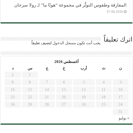
المفارقة وطقوس التوتُّر في مجموعة “هونًا ما” لـ رولا سرحان
07.06.2026
اترك تعليقاً
يجب أنت تكون
مسجل الدخول
لتضيف تعليقاً.
أغسطس 2026
ن
ث
أرب
خ
ج
س
د
2
1
9
8
7
6
5
4
3
16
15
14
13
12
11
10
23
22
21
20
19
18
17
30
29
28
27
26
25
24
31
« يوليو