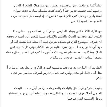
تماماً كما لم يناقش سؤال قصيدة القدس: مَن من هؤلاء الشعراء الذين
درسهم كتب قصيدة قدس حقاً؟ وكنت كتبت سلسلة مقالات تحت عنوان
استفهامي هو «هل كتب فلان قصيدة قدس؟»، إذ ليست كل قصيدة ذكرت
القدس تعد قصيدة قدس.
من الآراء اللافتة التي يتبناها الدارس: «ولم أعن بقصائد خرجت على هذا
الذوق الذي يتخذ من السبّ والشتم والإقذاع وسيلة للتعبير عن غضبه»، وحجته
أن شرف الموضوع الذي هو بصدده يفرض عليه أن يبتعد عمّا يشينه لغة أو
ذوقاً أو فناً «وإن هذا المنهج سرت عليه في هذا الكتاب وفي كل كتبي». (ص
159). وهكذا يستبعد مقاطع شعرية عدّت أشهر ما كتب في القدس، مثل مقطع
مظفر النواب «القدس عروس عروبتكم».
الطريف أن الدارس يدرس قصائد شبيهة لفوزي البكري، والطريف أن شاعراً
مثل أمل دنقل لم يشتم ولكن قصائده لم تدرس لموقف سياسي من نظام
حكم.
بقيت إشارة وهي تتعلق بالباحث والمحرمات. إن من أبرز سمات البحث
العلمي أنه لا يعرف المحرمات، وبالتالي فقد وجب عليه أن يدرس ما استثناه
وناقل الشتيمة ليس صاحبها