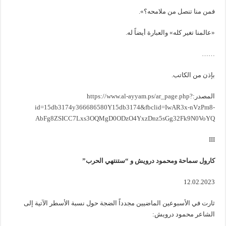
فمن منا تنصل من ملامحه؟».
«عالمنا تغير كله» والعبارة أيضاً له.
……
بإذن من الكاتب.
المصدر:
https://www.al-ayyam.ps/ar_page.php?
id=15db3174y366686580Y15db3174&fbclid=IwAR3x-nVzPm8-
AbFg8ZSICC7Lxs3OQMgD0ODzO4YxzDnz5sGg32Fk9N0VoYQ
III
كارول سماحة ومحمود درويش و “ستنتهي الحرب”
12.02.2023
ثارت في الأسبوعين الماضيين مجدداً الضجة حول نسبة الأسطر الآتية إلى
الشاعر محمود درويش: