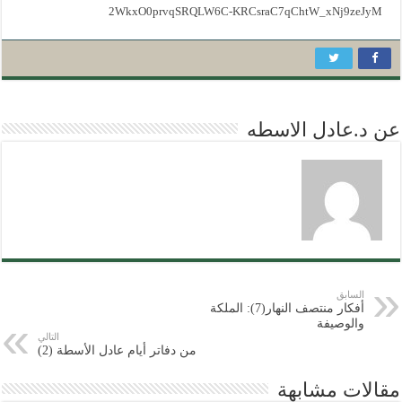
2WkxO0prvqSRQLW6C-KRCsraC7qChtW_xNj9zeJyM
عن د.عادل الاسطه
السابق
أفكار منتصف النهار(7): الملكة
والوصيفة
التالي
من دفاتر أيام عادل الأسطة (2)
مقالات مشابهة