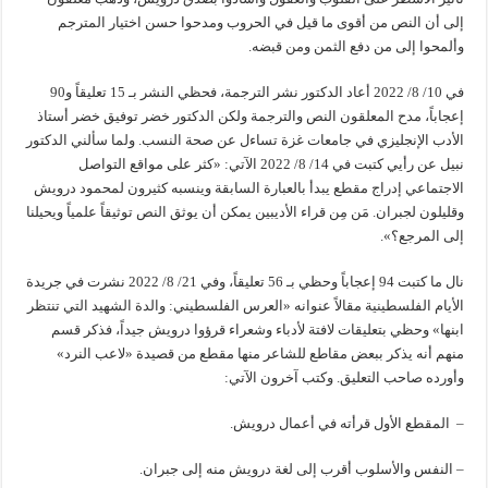
إلى أن النص من أقوى ما قيل في الحروب ومدحوا حسن اختيار المترجم
وألمحوا إلى من دفع الثمن ومن قبضه.
في 10/ 8/ 2022 أعاد الدكتور نشر الترجمة، فحظي النشر بـ 15 تعليقاً و90
إعجاباً، مدح المعلقون النص والترجمة ولكن الدكتور خضر توفيق خضر أستاذ
الأدب الإنجليزي في جامعات غزة تساءل عن صحة النسب. ولما سألني الدكتور
نبيل عن رأيي كتبت في 14/ 8/ 2022 الآتي: «كثر على مواقع التواصل
الاجتماعي إدراج مقطع يبدأ بالعبارة السابقة وينسبه كثيرون لمحمود درويش
وقليلون لجبران. مَن مِن قراء الأديبين يمكن أن يوثق النص توثيقاً علمياً ويحيلنا
إلى المرجع؟».
نال ما كتبت 94 إعجاباً وحظي بـ 56 تعليقاً، وفي 21/ 8/ 2022 نشرت في جريدة
الأيام الفلسطينية مقالاً عنوانه «العرس الفلسطيني: والدة الشهيد التي تنتظر
ابنها» وحظي بتعليقات لافتة لأدباء وشعراء قرؤوا درويش جيداً، فذكر قسم
منهم أنه يذكر ببعض مقاطع للشاعر منها مقطع من قصيدة «لاعب النرد»
وأورده صاحب التعليق. وكتب آخرون الآتي:
– المقطع الأول قرأته في أعمال درويش.
– النفس والأسلوب أقرب إلى لغة درويش منه إلى جبران.