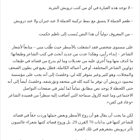
– لا توجد هذه العبارة في أي من كتب درويش النثرية.
– طعم الجملة لا يتسق مع نمط تركيبة الجملة لا عند جبران ولا عند درويش.
– من المعروف دولياً أن هذا النص يُنسب إلى ناظم حكمت.
على مستوى شخصي فقد انشغلت بالأسطر حيث طُلب مني – متابعاً لأشعار
الشاعر – إبداء رأيي، وهكذا عدت من جديد أبحث في كتب الشاعر وطبعاتها؛
ما حُذف منها وما أُجري عليه من تعديلات وما لم يدرج من قصائد في طبعات
دواوين الشاعر المختلفة، أو في أعماله الكاملة، فظل يقبع في بطون الصحف
والمجلات، وهو كثير وغير متوفر كله لي، وخلصتُ إلى أنه يجب على مؤسسة
محمود درويش أن توفر ما كتبه كله في متحفه وتؤرشفه، وخلصتُ أيضاً إلى أنه
حتى اللحظة لا يوجد نص مطابق تماماً لما نُشر في صفحات التواصل
الاجتماعي وما غنته كارول سماحة التي أضافت إليه سطراً من قصيدة الشاعر
«وعاد في كفن».
لكن ما يجب أن يقال هو أن روح الأسطر وبعض جملها وردت حقاً في قصائد
للشاعر كتبها في بدايات 70 القرن 20، بل وروح قصائد كتبها شعراء عالميون
تأثر درويش بشعرهم في تلك الفترة.