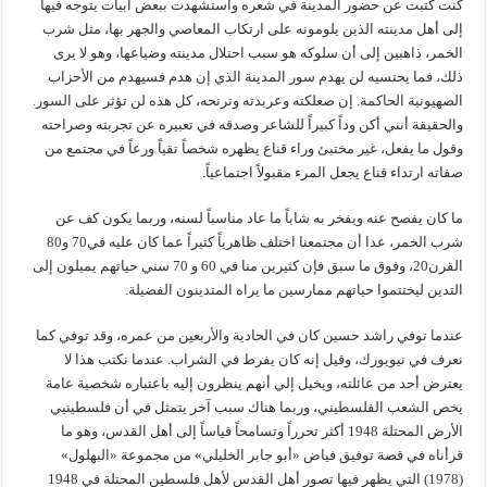
كنت كتبت عن حضور المدينة في شعره واستشهدت ببعض أبيات يتوجه فيها
إلى أهل مدينته الذين يلومونه على ارتكاب المعاصي والجهر بها، مثل شرب
الخمر، ذاهبين إلى أن سلوكه هو سبب احتلال مدينته وضياعها، وهو لا يرى
ذلك، فما يحتسيه لن يهدم سور المدينة الذي إن هدم فسيهدم من الأحزاب
الصهيونية الحاكمة. إن صعلكته وعربدته وترنحه، كل هذه لن تؤثر على السور.
والحقيقة أنني أكن وداً كبيراً للشاعر وصدقه في تعبيره عن تجربته وصراحته
وقول ما يفعل، غير مختبئ وراء قناع يظهره شخصاً تقياً ورعاً في مجتمع من
صفاته ارتداء قناع يجعل المرء مقبولاً اجتماعياً.
ما كان يفصح عنه ويفخر به شاباً ما عاد مناسباً لسنه، وربما يكون كف عن
شرب الخمر، عدا أن مجتمعنا اختلف ظاهرياً كثيراً عما كان عليه في70 و80
القرن20، وفوق ما سبق فإن كثيرين منا في 60 و 70 سني حياتهم يميلون إلى
التدين ليختتموا حياتهم ممارسين ما يراه المتدينون الفضيلة.
عندما توفي راشد حسين كان في الحادية والأربعين من عمره، وقد توفي كما
نعرف في نيويورك، وقيل إنه كان يفرط في الشراب. عندما نكتب هذا لا
يعترض أحد من عائلته، ويخيل إلي أنهم ينظرون إليه باعتباره شخصية عامة
يخص الشعب الفلسطيني، وربما هناك سبب آخر يتمثل في أن فلسطينيي
الأرض المحتلة 1948 أكثر تحرراً وتسامحاً قياساً إلى أهل القدس، وهو ما
قرأناه في قصة توفيق فياض «أبو جابر الخليلي» من مجموعة «البهلول»
(1978) التي يظهر فيها تصور أهل القدس لأهل فلسطين المحتلة في 1948