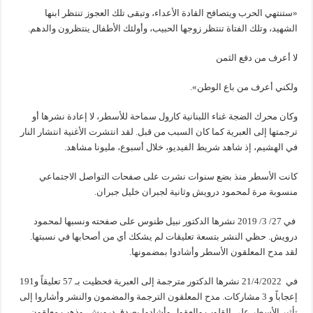
«ستنتهي الحرب ويتصافح القادة الأعداء، وتبقى تلك العجوز تنتظر ابنها
الشهيد، وتلك الفتاة تنتظر زوجها الحبيب، وأولئك الأطفال ينتظرون والدهم.
لا أعرف من دفع الثمن
ولكني أعرف من باع الوطن».
وكان محرك الضجة غناء اللبنانية كارول سماحة للأسطر، لا إعادة نشرها أو
ترجمتها إلى العبرية كما كان السبب من قبل. لقد انتشرت الأغنية انتشار النار
في الهشيم، إذ شاهد شريط الفيديو، خلال أسبوع، مليونا مشاهد.
كانت الأسطر منذ بضع سنوات نشرت على صفحات التواصل الاجتماعي
منسوبة مرة لمحمود درويش وثانية لجبران خليل جبران.
في 27/ 3/ 2019 نشرها الدكتور نبيل طنوس على صفحته ونسبها لمحمود
درويش. حظي النشر بتسعة تعليقات لم يشكك أي من أصحابها في نسبتها.
لقد مدح المعلقون الأسطر وأشادوا بمضمونها.
في 21/4/2022 نشرها الدكتور مترجمة إلى العبرية فحظيت بـ 57 تعليقاً و191
إعجاباً و 3 مشاركات. مدح المعلقون الترجمة والمضمون والنشر وأشاروا إلى
تأثير الأسطر على القلوب والعقول وأشادوا بصدق درويش، وذهب معلقون