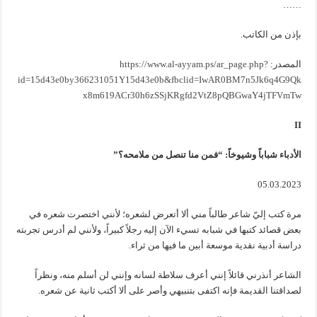
……
بإذن من الكاتب.
المصدر:
https://www.al-ayyam.ps/ar_page.php?
id=15d43e0by366231051Y15d43e0b&fbclid=IwAR0BM7n5Jk6q4G9Qk
x8m619ACr30h6zSSjKRgfd2VtZ8pQBGwaY4jTFVmTw
II
الأدباء شباباً وشيوخاً: “فمن منا تنصل من ملامحه؟”
05.03.2023
مرة كتب إليّ شاعر طالباً مني ألا أتعرض لشعره؛ لأنني اختصرت شعره في
بعض قصائد كتبها في شبابه تسيء الآن إليه رجلاً كبيراً، ولأنني لم أدرس تجربته
دراسة أدبية نقدية موسعة أبين ما فيها من ثراء.
الشاعر أنذرني قائلاً إنني أعرف سلاطة لسانه وإنني لن أسلم منه، ونظراً
لصداقتنا القديمة فإنه اكتفى بتنبيهي وأصر على ألا أكتب ثانية عن شعره.