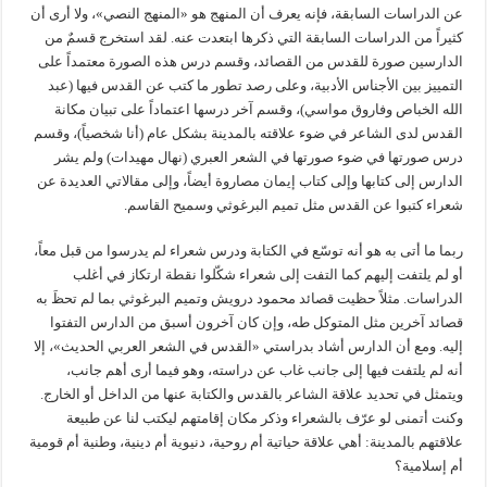
عن الدراسات السابقة، فإنه يعرف أن المنهج هو «المنهج النصي»، ولا أرى أن
كثيراً من الدراسات السابقة التي ذكرها ابتعدت عنه. لقد استخرج قسمٌ من
الدارسين صورة للقدس من القصائد، وقسم درس هذه الصورة معتمداً على
التمييز بين الأجناس الأدبية، وعلى رصد تطور ما كتب عن القدس فيها (عبد
الله الخباص وفاروق مواسي)، وقسم آخر درسها اعتماداً على تبيان مكانة
القدس لدى الشاعر في ضوء علاقته بالمدينة بشكل عام (أنا شخصياً)، وقسم
درس صورتها في ضوء صورتها في الشعر العبري (نهال مهيدات) ولم يشر
الدارس إلى كتابها وإلى كتاب إيمان مصاروة أيضاً، وإلى مقالاتي العديدة عن
شعراء كتبوا عن القدس مثل تميم البرغوثي وسميح القاسم.
ربما ما أتى به هو أنه توسّع في الكتابة ودرس شعراء لم يدرسوا من قبل معاً،
أو لم يلتفت إليهم كما التفت إلى شعراء شكّلوا نقطة ارتكاز في أغلب
الدراسات. مثلاً حظيت قصائد محمود درويش وتميم البرغوثي بما لم تحظَ به
قصائد آخرين مثل المتوكل طه، وإن كان آخرون أسبق من الدارس التفتوا
إليه. ومع أن الدارس أشاد بدراستي «القدس في الشعر العربي الحديث»، إلا
أنه لم يلتفت فيها إلى جانب غاب عن دراسته، وهو فيما أرى أهم جانب،
ويتمثل في تحديد علاقة الشاعر بالقدس والكتابة عنها من الداخل أو الخارج.
وكنت أتمنى لو عرّف بالشعراء وذكر مكان إقامتهم ليكتب لنا عن طبيعة
علاقتهم بالمدينة: أهي علاقة حياتية أم روحية، دنيوية أم دينية، وطنية أم قومية
أم إسلامية؟