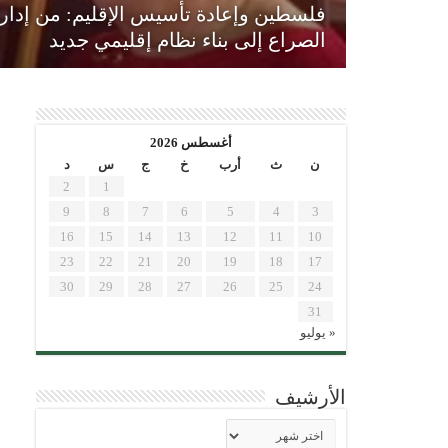
فلسطين وإعادة تأسيس الإقليم: من إدار
الصراع إلى بناء نظام إقليمي جديد
أغسطس 2026
ن
ث
أرب
خ
ج
س
د
2
1
9
8
7
6
5
4
3
16
15
14
13
12
11
10
23
22
21
20
19
18
17
30
29
28
27
26
25
24
31
« يوليو
الأرشيف
الأرشيف