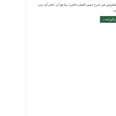
القاموس في شرح معنى الفعل (غامَر)، بما هو آتٍ: غامَر أي رمى
ي …
القراءة »