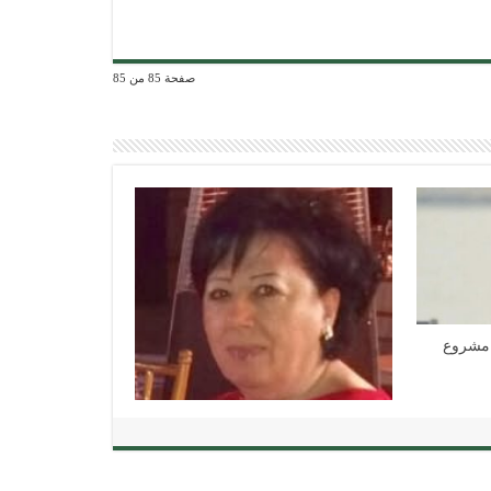
صفحة 85 من 85
الاستعمار الاستيطاني الصهيوني ومنطق
الصهيونية و«عيد النصر على النازية»
الإبادة الجماعية في غزة: حوار مع
البروفيسور آفي شلايم