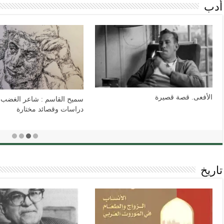
أدب
أمنية\ قصة قصيرة
 السردي في أعمال جبرا :
ير لعدوان نمر عدوان
تاريخ