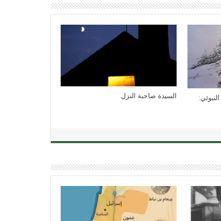
النافذة المسدودة
الأفعى. قصة قصيرة