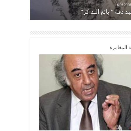
16.06.202
يد دقة ” بائع التذاكر”
ة المغامرة