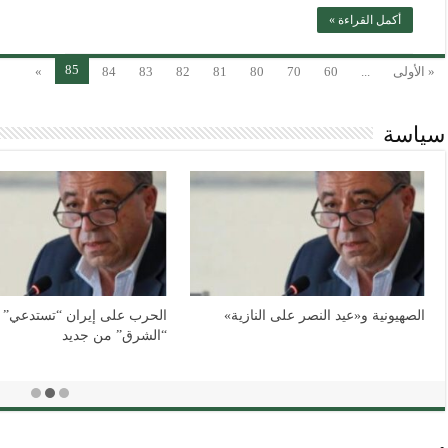
أكمل القراءة »
85
« الأولى
...
60
70
80
81
82
83
84
»
سياسة
 في فلسطين: من الفهم
شتباك
الفخّ المركّب: الحروب الحديثة كأنظمة
متشابكة. لماذا تفشل في الحسم؟